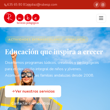
635 65 80 81
jdiaz@rubesp.com
ACTIVIDADES EXTRAESCOLARES · ANDALUCÍA
Educación que inspira a crecer
Diseñamos programas lúdicos, creativos y pedagógicos
para el desarrollo integral de niños y jóvenes.
Acompañamos a las familias andaluzas desde 2008.
Ver nuestros servicios
Contactar con nosotros