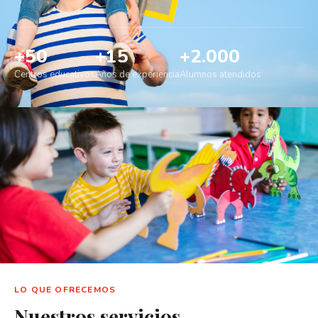
+50
+15
+2.000
Centros educativos
Años de experiencia
Alumnos atendidos
LO QUE OFRECEMOS
Nuestros servicios